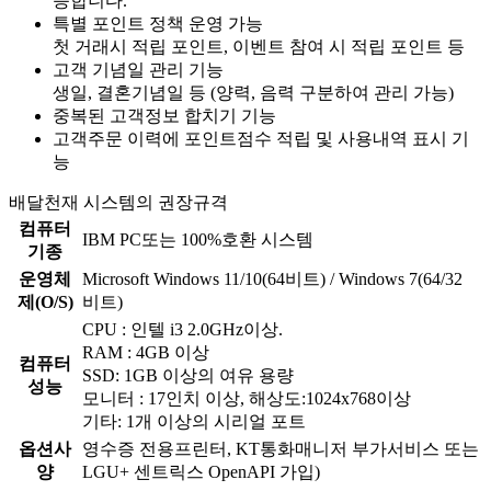
능합니다.
특별 포인트 정책 운영 가능
첫 거래시 적립 포인트, 이벤트 참여 시 적립 포인트 등
고객 기념일 관리 기능
생일, 결혼기념일 등 (양력, 음력 구분하여 관리 가능)
중복된 고객정보 합치기 기능
고객주문 이력에 포인트점수 적립 및 사용내역 표시 기
능
배달천재 시스템의 권장규격
컴퓨터
IBM PC또는 100%호환 시스템
기종
운영체
Microsoft Windows 11/10(64비트) / Windows 7(64/32
제(O/S)
비트)
CPU : 인텔 i3 2.0GHz이상.
RAM : 4GB 이상
컴퓨터
SSD: 1GB 이상의 여유 용량
성능
모니터 : 17인치 이상, 해상도:1024x768이상
기타: 1개 이상의 시리얼 포트
옵션사
영수증 전용프린터, KT통화매니저 부가서비스 또는
양
LGU+ 센트릭스 OpenAPI 가입)